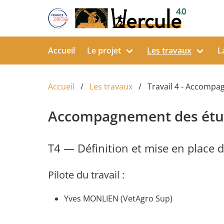
Aller au contenu principal
Accueil
Le projet
Les travaux
L
Accueil
Les travaux
Travail 4 - Accompa
Accompagnement des étud
T4 — Définition et mise en place
Pilote du travail :
Yves MONLIEN (VetAgro Sup)