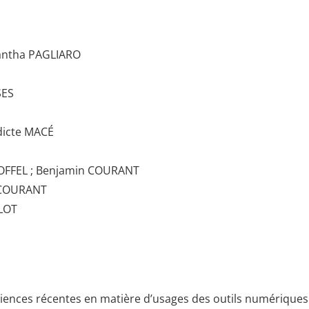
antha PAGLIARO
SES
édicte MACÉ
CHOFFEL ; Benjamin COURANT
n COURANT
LLOT
périences récentes en matière d’usages des outils numériques